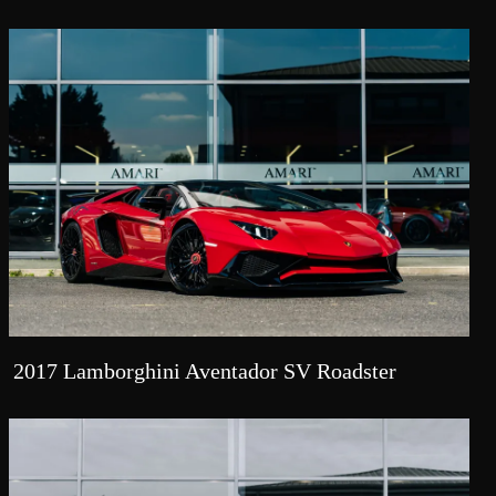
2017 Lamborghini Aventador SV Roadster