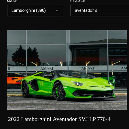
MAKE
SEARCH
2022 Lamborghini Aventador SVJ LP 770-4