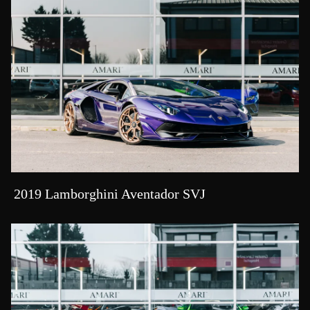
2019 Lamborghini Aventador SVJ