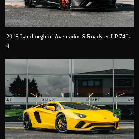
2018 Lamborghini Aventador S Roadster LP 740-
4