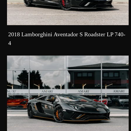
2018 Lamborghini Aventador S Roadster LP 740-
4