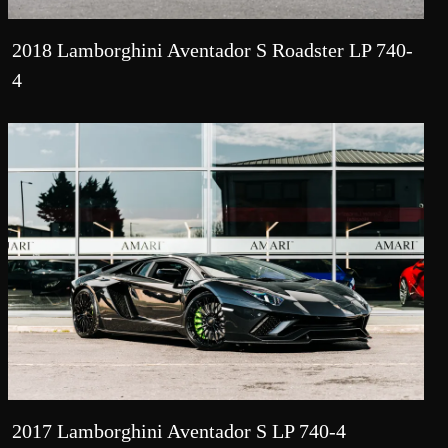
2018 Lamborghini Aventador S Roadster LP 740-
4
2017 Lamborghini Aventador S LP 740-4