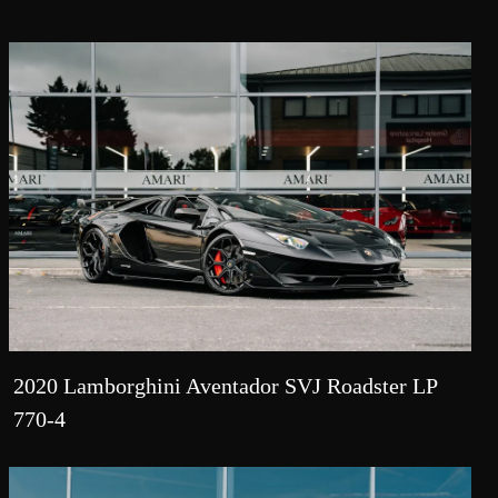
2020 Lamborghini Aventador SVJ Roadster LP
770-4