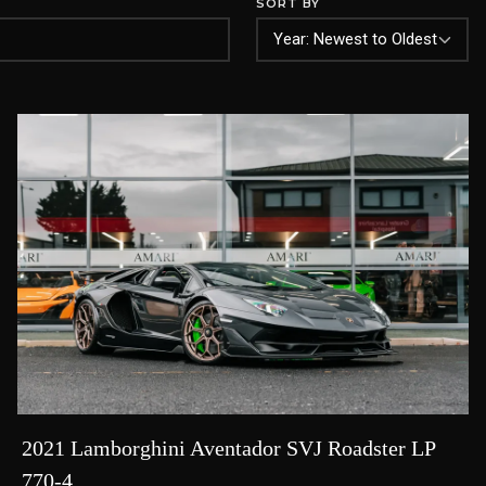
SORT BY
2021 Lamborghini Aventador SVJ Roadster LP
770-4